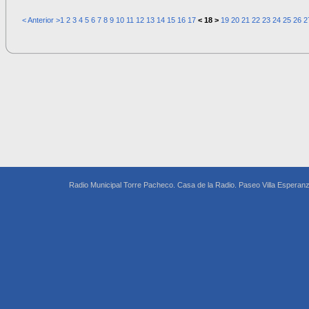
< Anterior >
1
2
3
4
5
6
7
8
9
10
11
12
13
14
15
16
17
< 18 >
19
20
21
22
23
24
25
26
2
Radio Municipal Torre Pacheco. Casa de la Radio. Paseo Villa Espera